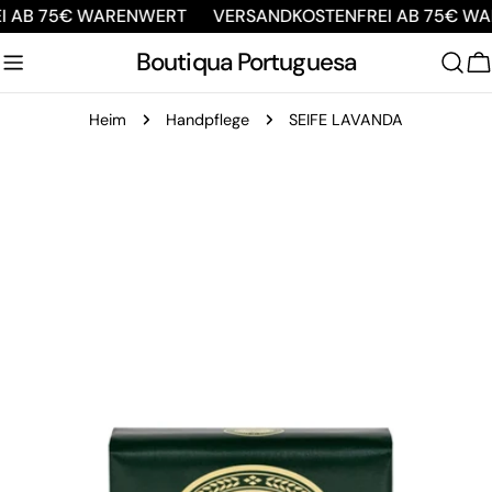
Zum
 AB 75€ WARENWERT
VERSANDKOSTENFREI AB 75€ WA
Inhalt
Boutiqua Portuguesa
springen
W
Heim
Handpflege
SEIFE LAVANDA
Springe
zu
den
Produktinformationen
Öffnen Sie das Medium 0 im Modalmodus