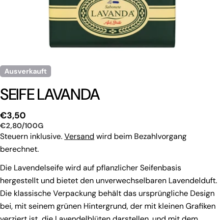
Ausverkauft
SEIFE LAVANDA
Regulärer
€3,50
EINZELPREIS
PRO
€2,80
/
100G
Preis
Steuern inklusive.
Versand
wird beim Bezahlvorgang
berechnet.
Die Lavendelseife wird auf pflanzlicher Seifenbasis
hergestellt und bietet den unverwechselbaren Lavendelduft.
Die klassische Verpackung behält das ursprüngliche Design
bei, mit seinem grünen Hintergrund, der mit kleinen Grafiken
verziert ist, die Lavendelblüten darstellen, und mit dem