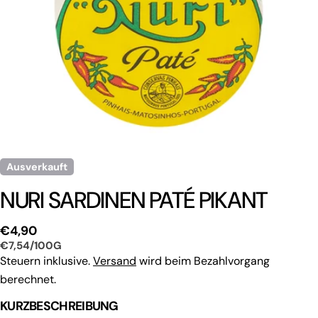
Ausverkauft
NURI SARDINEN PATÉ PIKANT
Regulärer
€4,90
EINZELPREIS
PRO
€7,54
/
100G
Preis
Steuern inklusive.
Versand
wird beim Bezahlvorgang
berechnet.
KURZBESCHREIBUNG