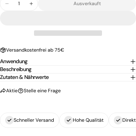
oder
Ausverkauft
Menge Für NURI SARDINEN PATÉ PIKANT Verringer
Menge Für NURI SARDINEN PATÉ PIKANT 
nicht
verfügbar
Versandkostenfrei ab 75€
Anwendung
Beschreibung
Zutaten & Nährwerte
Aktie
Stelle eine Frage
Schneller Versand
Hohe Qualität
Direkt