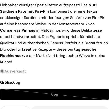
Liebhaber würziger Spezialitäten aufgepasst! Das
Nuri
Sardinen Paté mit Piri-Piri
kombiniert die feine Textur
erstklassiger Sardinen mit der feurigen Schärfe von Piri-Piri
Stelle eine Frage
auf eine besondere Weise. In der Konservenfabrik von
Conservas Pinhais
in Matosinhos wird diese Delikatesse
Ihr
dabei handverarbeitet. Das Ergebnis spricht für höchste
Name
Qualität und authentischen Genuss. Perfekt als Brotaufstrich,
Deine
Dip oder für kreative Rezepte – diese
portugiesische
E-
Fischkonserve
der Marke Nuri bringt echte Würze in deine
Mail
Teilen Sie dieses Produkt
Dein
Küche!
Telefon
Kopieren
Aktie
Ausverkauft
Ihre
Auf
Nachricht
Facebook
Größe:
65g
teilen
65g
Variante
Die mit * gekennzeichneten Felder sind Pflichtfelder.
ausverkauft
Frage Senden
Menge