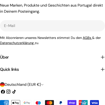
Neue Marken, Produkte und Geschichten aus Portugal direkt
in Deinem Posteingang.
E-
Mail
Mit Abonnieren unseres Newsletters stimmst Du den
AGBs
& der
Datenschutzerklärung
zu.
Über
Quick links
L
Deutschland (EUR €)
a
Facebook
Instagram
Tick
n
Zahlungsarten
Tack